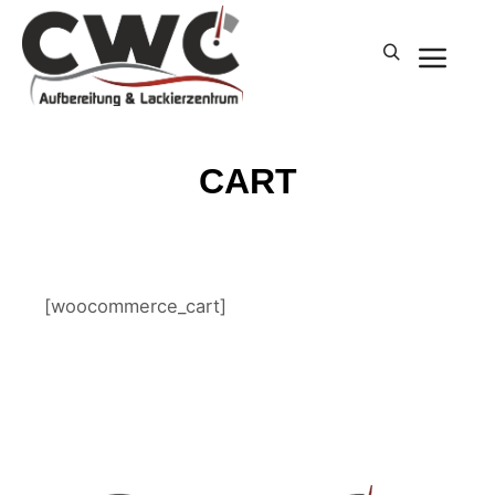
Hau
Suchen
CART
[woocommerce_cart]