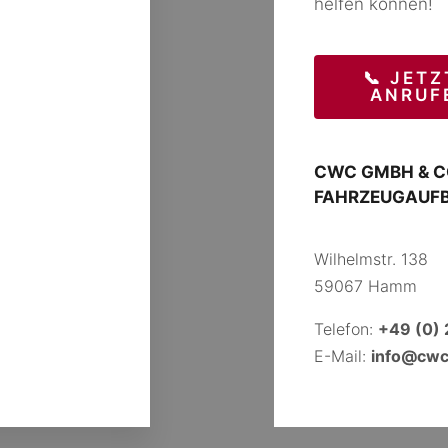
helfen können!
📞 JETZ
ANRUF
CWC GMBH & C
FAHRZEUGAUF
Wilhelmstr. 138
59067 Hamm
Telefon:
+49 (0)
E-Mail:
info@cw