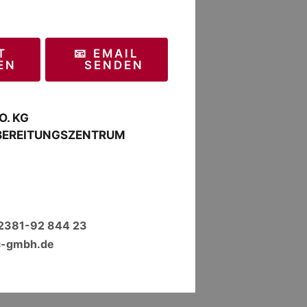
T
📧 EMAIL
EN
SENDEN
O. KG
BEREITUNGSZENTRUM
 2381-92 844 23
c-gmbh.de