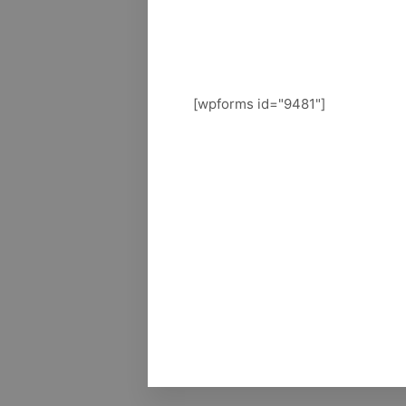
[wpforms id="9481"]