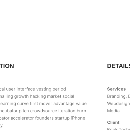
TION
DETAIL
al user interface vesting period
Services
 mailing growth hacking market social
Branding, 
Learning curve first mover advantage value
Webdesign,
incubator pitch crowdsource iteration burn
Media
ubator accelerator founders startup iPhone
Client
y.
Book Tech