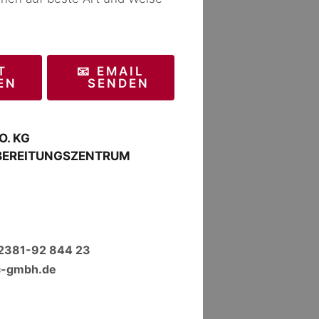
T
📧 EMAIL
EN
SENDEN
O. KG
BEREITUNGSZENTRUM
 2381-92 844 23
c-gmbh.de