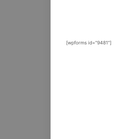
[wpforms id="9481"]