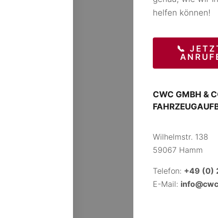
helfen können!
📞 JETZ
ANRUF
CWC GMBH & C
FAHRZEUGAUF
Wilhelmstr. 138
59067 Hamm
Telefon:
+49 (0)
E-Mail:
info@cw